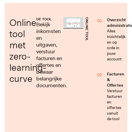
Online
DE TOOL
ONLINE TOOL
Overzicht
01
Bekijk
administrati
tool
inkomsten
Alles
inzichtelijk
en
met
en op
uitgaven,
orde in
verstuur
zero-
jouw
facturen en
account
learning-
offertes en
bewaar
Facturen
curve
02
belangrijke
&
documenten.
Offertes
Verstuur
facturen
en
offertes
vanuit
de tool