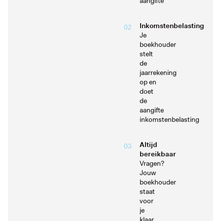
aangifte
Inkomstenbelasting
02
Je
boekhouder
stelt
de
jaarrekening
op en
doet
de
aangifte
inkomstenbelasting
Altijd
03
bereikbaar
Vragen?
Jouw
boekhouder
staat
voor
je
klaar