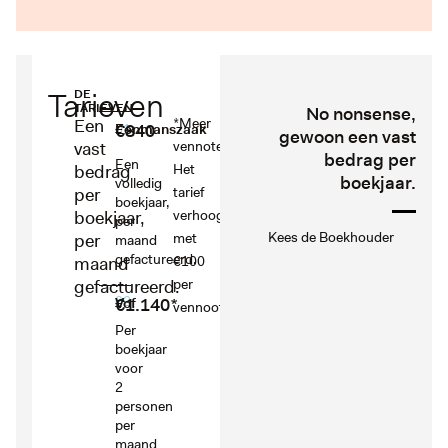
Tarieven
DE
TARIEVEN
No nonsense,
Een
*Meer
€840
01
Eenmanszaak
gewoon een vast
vast
vennoten?
bedrag per
Een
bedrag
Het
boekjaar.
volledig
per
tarief
boekjaar,
boekjaar,
verhoogt
per
Kees de Boekhouder
per
met
maand
gefactureerd.
maand
€100
gefactureerd.
per
02
€1.140*
Vof
vennoot
Per
boekjaar
voor
2
personen
per
maand