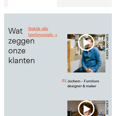
Wat
Bekijk alle
testimonials ->
EXPLORE VIDEO
zeggen
onze
klanten
Jochem – Furniture
designer & maker
EXPLORE VIDEO