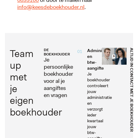
0899100
of door te mailen naar
info@keesdeboekhouder.nl
.
Team
DE
Administratie
ALTIJD IN CONTACT MET JE BOEKHOUDER
01
BOEKHOUDER
en
Je
up
btw-
persoonlijke
aangifte
met
boekhouder
Je
boekhouder
voor al je
je
controleert
aangiftes
jouw
en vragen
eigen
administratie
en
boekhouder
verzorgt
ieder
kwartaal
jouw
btw-