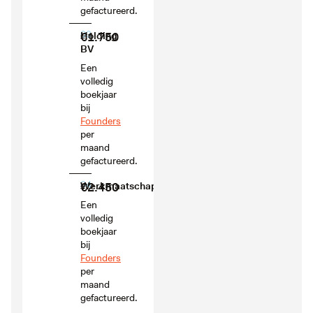
gefactureerd.
03
€1.750
Holding
BV
Een
volledig
boekjaar
bij
Founders
per
maand
gefactureerd.
04
€2.450
Werkmaatschappij
Een
volledig
boekjaar
bij
Founders
per
maand
gefactureerd.