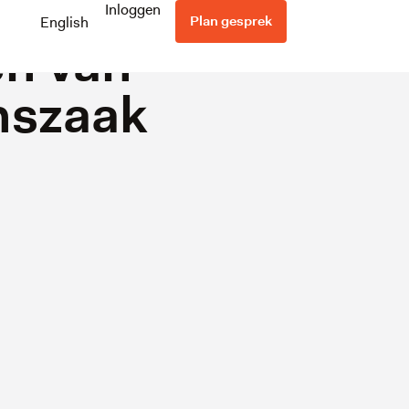
n voor
Inloggen
Plan gesprek
English
en van
nszaak