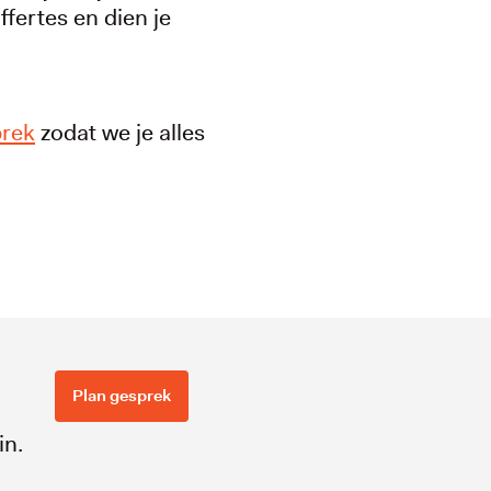
ffertes en dien je
prek
zodat we je alles
Plan gesprek
in.