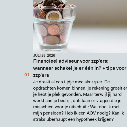
JULI 29, 2026
Financieel adviseur voor zzp’ers:
wanneer schakel je er één in? + tips voor
zzp’ers
Je draait al een tijdje mee als zzp’er. De
opdrachten komen binnen, je rekening groeit e
je hebt je plek gevonden. Maar terwijl jij hard
werkt aan je bedrijf, ontstaan er vragen die je
misschien voor je uitschuift: Wat doe ik met
mijn pensioen? Heb ik een AOV nodig? Kan ik
straks überhaupt een hypotheek krijgen?