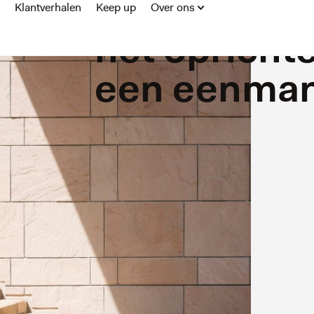
stappenpla
Klantverhalen
Keep up
Over ons
het opricht
een eenma