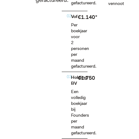
gefactureerd.
gefactureerd.
vennoot
02
€1.140*
Vof
Per
boekjaar
voor
2
personen
per
maand
gefactureerd.
03
€1.750
Holding
BV
Een
volledig
boekjaar
bij
Founders
per
maand
gefactureerd.