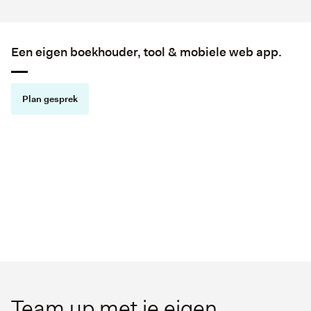
Een eigen boekhouder, tool & mobiele web app.
Plan gesprek
Hoe werkt het?
(00:59)
Team up met je eigen