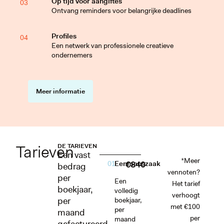
Op tijd voor aangiftes
03
Ontvang reminders voor belangrijke deadlines
Profiles
04
Een netwerk van professionele creatieve
ondernemers
05
Meer informatie
Tarieven
DE TARIEVEN
Een vast
*Meer
€840
01
Eenmanszaak
bedrag
vennoten?
per
Een
Het tarief
boekjaar,
volledig
verhoogt
per
boekjaar,
met €100
per
maand
per
maand