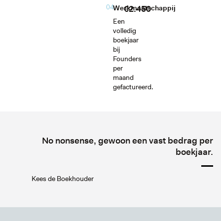
04
€2.450
Werkmaatschappij
Een
volledig
boekjaar
bij
Founders
per
maand
gefactureerd.
No nonsense, gewoon een vast bedrag per
boekjaar.
Kees de Boekhouder