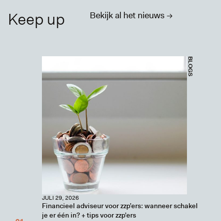
Keep up
Bekijk al het nieuws ->
BLOGS
JULI 29, 2026
Financieel adviseur voor zzp’ers: wanneer schakel
je er één in? + tips voor zzp’ers