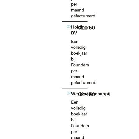
per
maand
gefactureerd.
03
€1.750
Holding
BV
Een
volledig
boekjaar
bij
Founders
per
maand
gefactureerd.
04
€2.450
Werkmaatschappij
Een
volledig
boekjaar
bij
Founders
per
maand