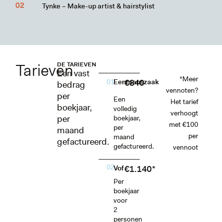
Tynke – Make-up artist & hairstylist
Tarieven
DE TARIEVEN
Een vast
*Meer
€840
01
Eenmanszaak
bedrag
vennoten?
per
Een
Het tarief
boekjaar,
volledig
verhoogt
per
boekjaar,
met €100
per
maand
per
maand
gefactureerd.
gefactureerd.
vennoot
02
€1.140*
Vof
Per
boekjaar
voor
2
personen