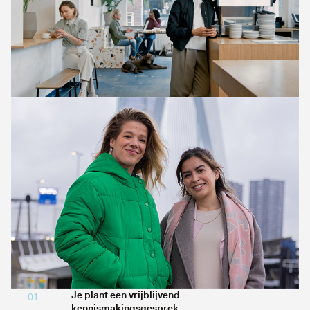
Je plant een vrijblijvend
01
kennismakingsgesprek