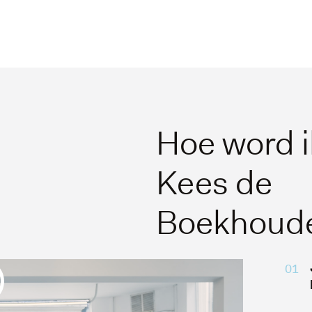
Hoe word ik
Kees de
Boekhoud
01