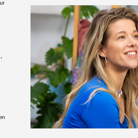
ur
,
een