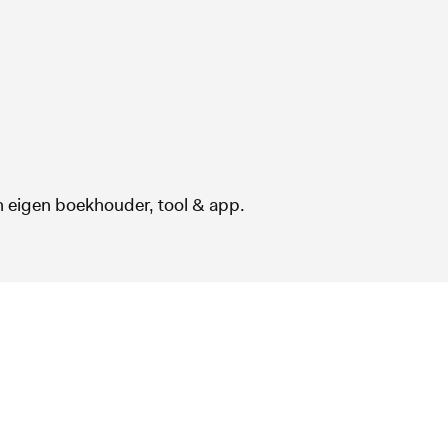
 eigen boekhouder, tool & app.
Hoe werkt het?
(00:59)