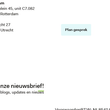
am
plein 45, unit C7.082
 Rotterdam
cht 27
Plan gesprek
Utrecht
onze nieuwsbrief!
e blogs, updates en nieuws
Voorwaarden
BTW: NL8541