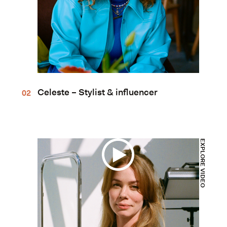
Celeste – Stylist & influencer
DEO
EXPLORE VIDEO