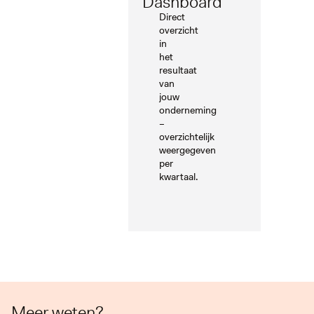
Dashboard
Direct
overzicht
in
het
resultaat
van
jouw
onderneming
–
overzichtelijk
weergegeven
per
kwartaal.
Meer weten?