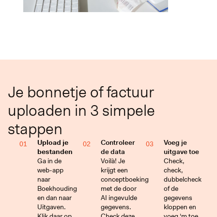
Je bonnetje of factuur
uploaden in 3 simpele
stappen
Upload je
Controleer
Voeg je
01
02
03
bestanden
de data
uitgave toe
Ga in de
Voilà! Je
Check,
web-app
krijgt een
check,
naar
conceptboeking
dubbelcheck
Boekhouding
met de door
of de
en dan naar
AI ingevulde
gegevens
Uitgaven.
gegevens.
kloppen en
Klik daar op
Check deze
voeg ‘m toe