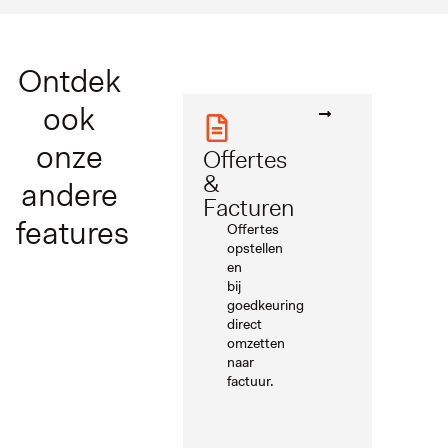
Ontdek
ook
onze
Offertes
&
andere
Facturen
features
Offertes
opstellen
en
bij
goedkeuring
direct
omzetten
naar
factuur.