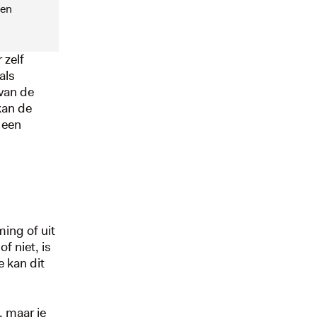
Een
 zelf
als
van de
kan de
 een
ming of uit
f niet, is
e kan dit
, maar je