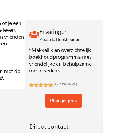
 of je een
 levert
Ervaringen
en vrienden
Kees de Boekhouder
een
“Makkelijk en overzichtelijk
boekhoudprogramma met
vriendelijke en behulpzame
medewerkers”
en met de
d.
(127 reviews)
Plan gesprek
Direct contact