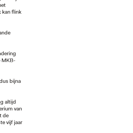
het
 kan flink
aande
ndering
de MKB-
dus bijna
 altijd
terium van
t de
e vijf jaar