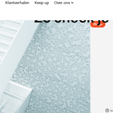
de Belastin
Klantverhalen
Keep up
Over ons
Zo check je
Blogs
l