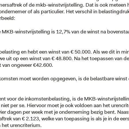
saftrek of de mkb-winstvrijstelling. Dat is ook meteen 
ondernemer of als particulier. Het verschil in belastingdruk
orbeeld:
De MKB-winstvrijstelling is 12,7% van de winst na bovenst
elasting en hebt een winst van € 50.000. Als we dit in mi
e uit op een winst van € 48.800. Na het toepassen van 
nst van ongeveer €42.600.
inkomsten moet worden opgegeven, is de belastbare winst 
nt voor de inkomstenbelasting, is de MKB-winstvrijstelling
iet per se. Hiervoor moet je ook voldoen aan het urencri
t vier dagen per week met je onderneming bezig bent. Naas
ftrek van € 2.123, welke van toepassing is als je in de eerst
 het urencriterium.