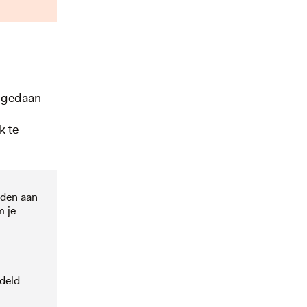
t gedaan
k te
eden aan
m je
ddeld