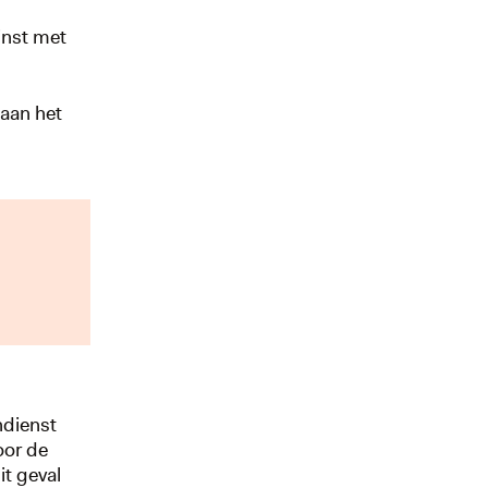
winst met
 aan het
ndienst
oor de
it geval