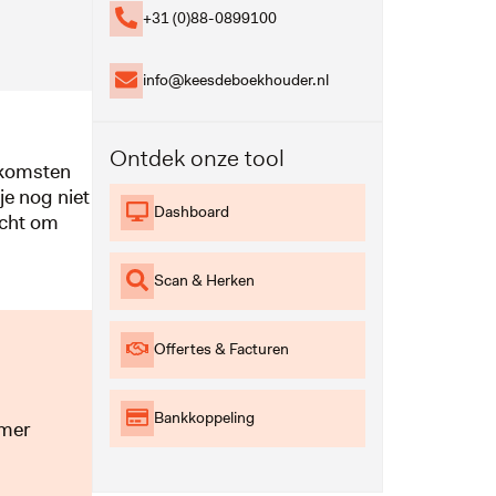
+31 (0)88-0899100
info@keesdeboekhouder.nl
Ontdek onze tool
inkomsten
je nog niet
Dashboard
icht om
Scan & Herken
Offertes & Facturen
Bankkoppeling
emer