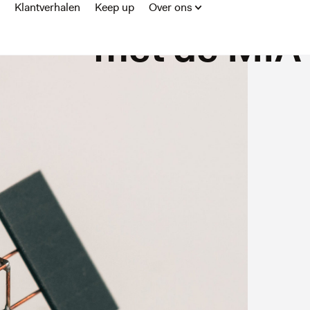
voordelig i
Klantverhalen
Keep up
Over ons
met de MIA 