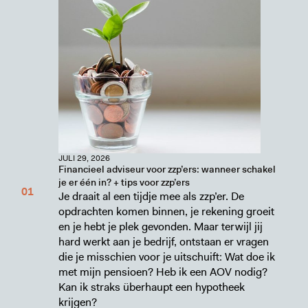
JULI 29, 2026
Financieel adviseur voor zzp’ers: wanneer schakel
je er één in? + tips voor zzp’ers
Je draait al een tijdje mee als zzp’er. De
opdrachten komen binnen, je rekening groeit
en je hebt je plek gevonden. Maar terwijl jij
hard werkt aan je bedrijf, ontstaan er vragen
die je misschien voor je uitschuift: Wat doe ik
met mijn pensioen? Heb ik een AOV nodig?
Kan ik straks überhaupt een hypotheek
krijgen?