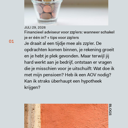
JULI 29, 2026
Financieel adviseur voor zzp’ers: wanneer schakel
je er één in? + tips voor zzp’ers
Je draait al een tijdje mee als zzp’er. De
opdrachten komen binnen, je rekening groeit
en je hebt je plek gevonden. Maar terwijl jij
hard werkt aan je bedrijf, ontstaan er vragen
die je misschien voor je uitschuift: Wat doe ik
met mijn pensioen? Heb ik een AOV nodig?
Kan ik straks überhaupt een hypotheek
krijgen?
BLOGS