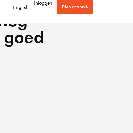
 er over
Inloggen
Plan gesprek
English
 nog
n goed