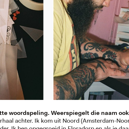
tte woordspeling. Weerspiegelt die naam ook 
verhaal achter. Ik kom uit Noord (Amsterdam-Noor
r. Ik ben opgegroeid in Floradorp en als je daar