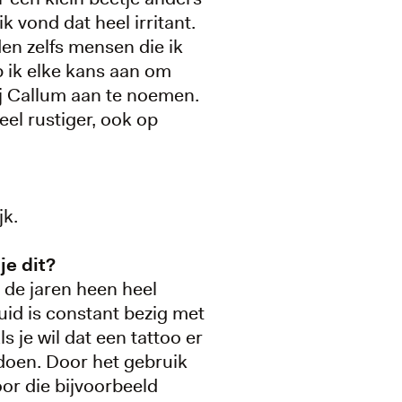
k vond dat heel irritant.
den zelfs mensen die ik
p ik elke kans aan om
j Callum aan te noemen.
el rustiger, ook op
jk.
e dit?
or de jaren heen heel
 huid is constant bezig met
 je wil dat een tattoo er
t doen. Door het gebruik
oor die bijvoorbeeld