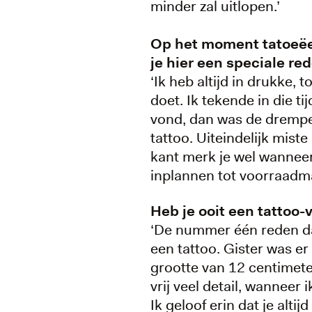
minder zal uitlopen.’
Op het moment tatoeëer
je hier een speciale re
‘Ik heb altijd in drukke,
doet. Ik tekende in die t
vond, dan was de drempel
tattoo. Uiteindelijk mis
kant merk je wel wanneer 
inplannen tot voorraad
Heb je ooit een tattoo
‘De nummer één reden da
een tattoo. Gister was e
grootte van 12 centimeter
vrij veel detail, wanneer
Ik geloof erin dat je al