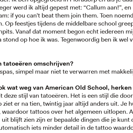
ger werd ik altijd gepest met: “Callum aan!”, en i
kwam: if you can’t beat them join them. Toen noem
. Op feestjes tijdens de middelbare school gree
shpits. Vanaf dat moment begon echt iedereen mi
a stond op hoe ik was. Tegenwoordig ben ik wel ve
an tatoeëren omschrijven?
oespas, simpel maar niet te verwarren met makkeli
k wat weg van American Old School, herken j
it deze stijl van tatoeëren. Het is een stijl die do
o ziet er na tien, twintig jaar altijd anders uit. Je
, waardoor tattoos over het algemeen uitlopen. Als
uit blijft zien zijn er bepaalde dingen die je kun
 automatisch iets minder detail in de tattoo waard