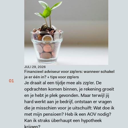
JULI 29, 2026
Financieel adviseur voor zzp’ers: wanneer schakel
je er één in? + tips voor zzp’ers
Je draait al een tijdje mee als zzp’er. De
opdrachten komen binnen, je rekening groeit
en je hebt je plek gevonden. Maar terwijl jij
hard werkt aan je bedrijf, ontstaan er vragen
die je misschien voor je uitschuift: Wat doe ik
met mijn pensioen? Heb ik een AOV nodig?
Kan ik straks überhaupt een hypotheek
krijgen?