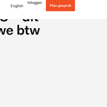
veren
Inloggen
Plan gesprek
English
U – dit
uwe btw