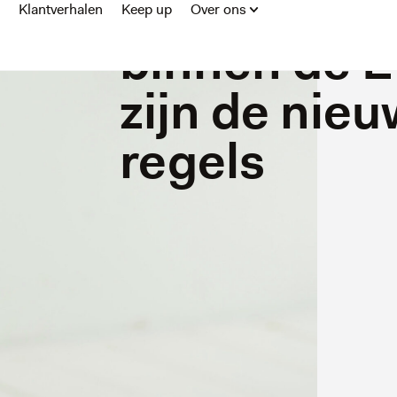
diensten le
Klantverhalen
Keep up
Over ons
binnen de E
zijn de nie
regels