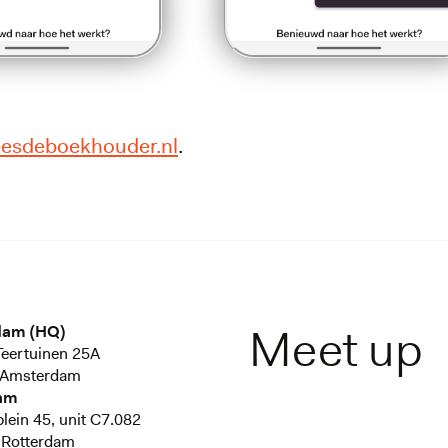
esdeboekhouder.nl
.
Meet up
dam (HQ)
eertuinen 25A
 Amsterdam
am
plein 45, unit C7.082
 Rotterdam