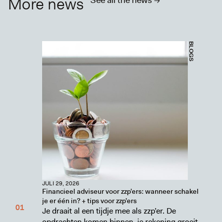
More news
See all the news ->
BLOGS
JULI 29, 2026
Financieel adviseur voor zzp’ers: wanneer schakel
je er één in? + tips voor zzp’ers
Je draait al een tijdje mee als zzp’er. De
opdrachten komen binnen, je rekening groeit