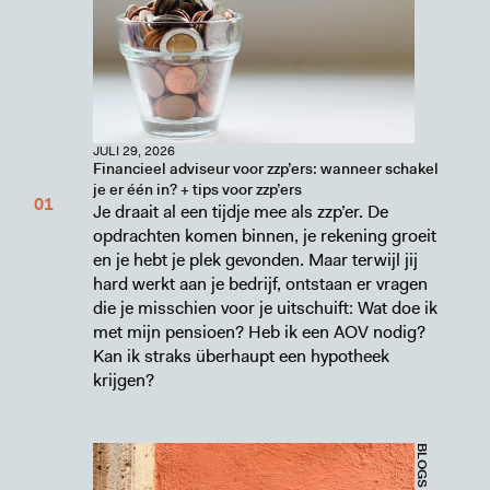
JULI 29, 2026
Financieel adviseur voor zzp’ers: wanneer schakel
je er één in? + tips voor zzp’ers
Je draait al een tijdje mee als zzp’er. De
opdrachten komen binnen, je rekening groeit
en je hebt je plek gevonden. Maar terwijl jij
hard werkt aan je bedrijf, ontstaan er vragen
die je misschien voor je uitschuift: Wat doe ik
met mijn pensioen? Heb ik een AOV nodig?
Kan ik straks überhaupt een hypotheek
krijgen?
BLOGS