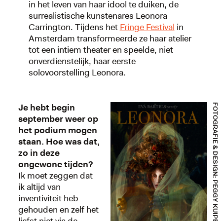
in het leven van haar idool te duiken, de
surrealistische kunstenares Leonora
Carrington. Tijdens het
Fringe Festival
in
Amsterdam transformeerde ze haar atelier
tot een intiem theater en speelde, niet
onverdienstelijk, haar eerste
solovoorstelling Leonora.
Je hebt begin
FOTOGRAFIE & DESIGN: PEGGY KUIPER + COSTUME: EVA BARTELS
september weer op
het podium mogen
staan. Hoe was dat,
zo in deze
ongewone tijden?
Ik moet zeggen dat
ik altijd van
inventiviteit heb
gehouden en zelf het