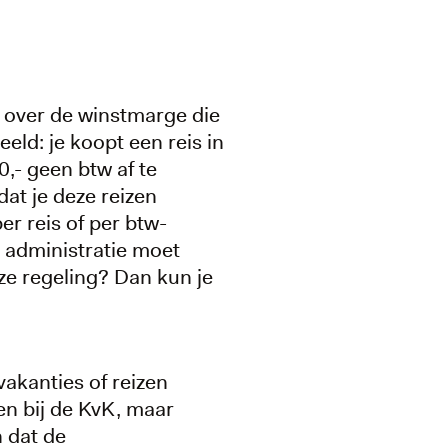
n over de winstmarge die
eeld: je koopt een reis in
0,- geen btw af te
at je deze reizen
r reis of per btw-
je administratie moet
eze regeling? Dan kun je
akanties of reizen
en bij de KvK, maar
n dat de