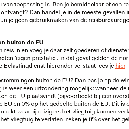
u van toepassing is. Ben je bemiddelaar of een r
ontvangt? Dan handel je in de meeste gevallen 
 kun je geen gebruikmaken van de reisbureaurege
en buiten de EU
en reis in en voeg je daar zelf goederen of dienst
eten ‘eigen prestatie’. In dat geval gelden de no
 Belastingdienst hieronder verstaat lees je
hier
.
bestemmingen buiten de EU? Dan pas je op de wi
 is weer een uitzondering mogelijk: wanneer de r
ten de EU plaatsvindt (bijvoorbeeld bij een overs
e EU en 0% op het gedeelte buiten de EU. Dit is 
aakt waarbij reizigers het vliegtuig kunnen verla
t vliegtuig te verlaten, reken je 0% over het ge