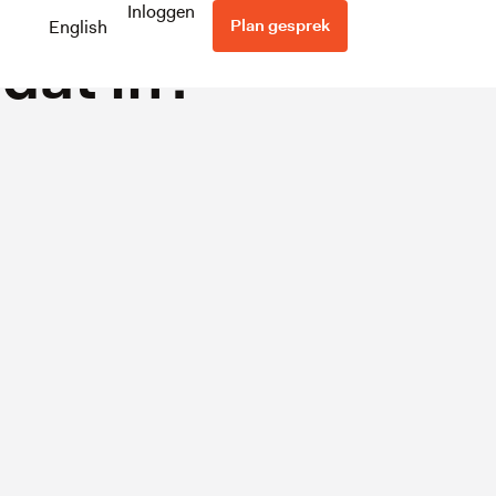
egeling
Inloggen
Plan gesprek
English
dat in?