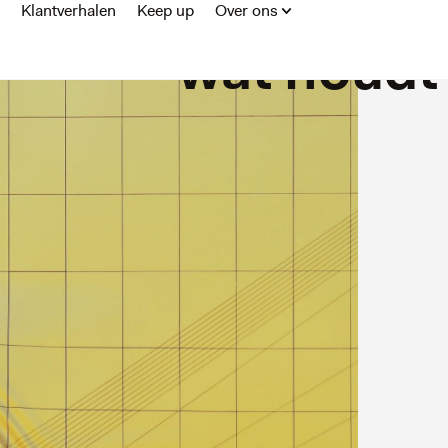
reisbureaur
Klantverhalen
Keep up
Over ons
– wat houdt 